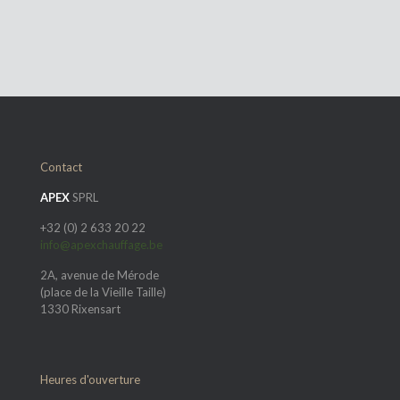
Barbecues à gaz
Fours à pizza
Contact
APEX
SPRL
+32 (0) 2 633 20 22
info@apexchauffage.be
2A, avenue de Mérode
(place de la Vieille Taille)
1330 Rixensart
Heures d'ouverture