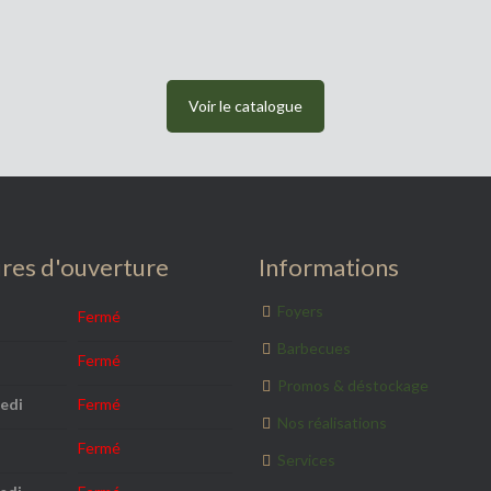
Voir le catalogue
res d'ouverture
Informations
Foyers
Fermé
Barbecues
Fermé
Promos & déstockage
edi
Fermé
Nos réalisations
Fermé
Services