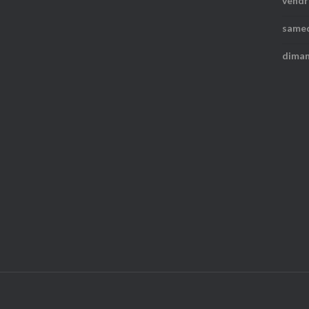
vendr
same
dima