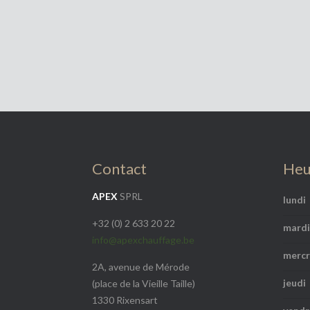
Contact
Heu
APEX
SPRL
lundi
+32 (0) 2 633 20 22
mardi
info@apexchauffage.be
mercr
2A, avenue de Mérode
jeudi
(place de la Vieille Taille)
1330 Rixensart