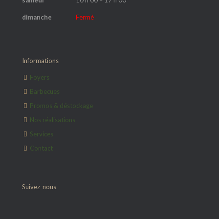
samedi
10 h 00 – 17 h 00
dimanche
Fermé
Informations
Foyers
Barbecues
Promos & déstockage
Nos réalisations
Services
Contact
Suivez-nous