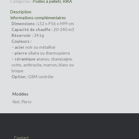
Catégories :
Poêles à pellets
,
RIKA
Description
Informations complémentaires
Dimensions :
L52 x P56 x H99 cm
Capacité de chauffe :
20-240 m3
Réservoir :
34 kg
Couleurs :
–
acier
noir ou métallisé
–
pierre
ollaire ou thermopierre
–
céramique
ananas, champagne,
cotto, anthracite, marron, blanc ou
brique
Option :
GSM contrôle
Modèles
Noir, Pierre
Contact