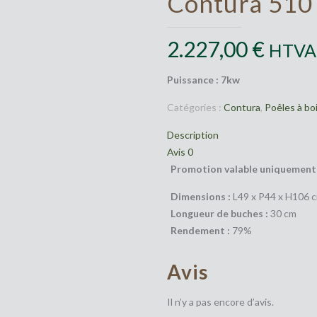
Contura 510
2.227,00
€
HTVA
Puissance : 7kw
Catégories :
Contura
,
Poêles à bo
Description
Avis
0
Promotion valable uniquement s
Dimensions :
L49 x P44 x H106 
Longueur de buches :
30 cm
Rendement :
79%
Avis
Il n’y a pas encore d’avis.