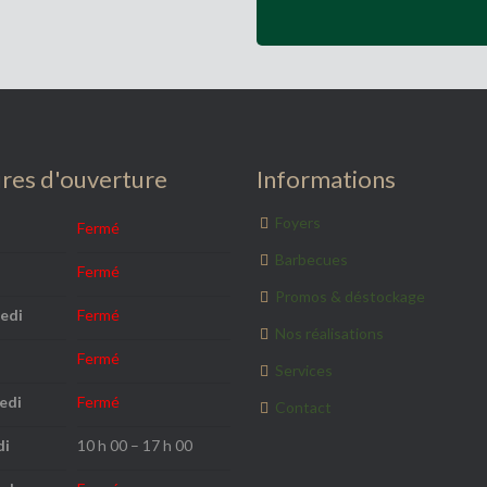
res d'ouverture
Informations
Foyers
Fermé
Barbecues
Fermé
Promos & déstockage
edi
Fermé
Nos réalisations
Fermé
Services
edi
Fermé
Contact
di
10 h 00 – 17 h 00