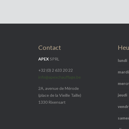
Contact
Heu
APEX
SPRL
lundi
+32 (0) 2 633 20 22
mardi
info@apexchauffage.be
mercr
2A, avenue de Mérode
jeudi
(place de la Vieille Taille)
1330 Rixensart
vendr
same