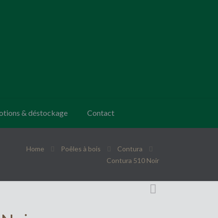
tions & déstockage
Contact
Home
Poêles à bois
Contura
Contura 510 Noir