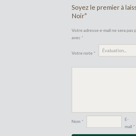
Soyez le premier à lais
Noir”
Votre adresse e-mail ne sera pas p
avec
*
Votre note
*
E-
Nom
*
mail
*